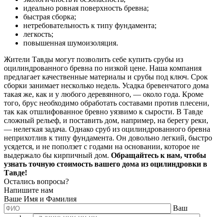
идеально ровная поверхность бревна;
быстрая сборка;
нетребовательность к типу фундамента;
легкость;
повышенная шумоизоляция.
Жители Тавды могут позволить себе купить срубы из
оцилиндрованного бревна по низкой цене. Наша компания
предлагает качественные материалы и срубы под ключ. Срок
сборки занимает несколько недель. Усадка бревенчатого дома
такая же, как и у любого деревянного, — около года. Кроме
того, брус необходимо обработать составами против плесени,
так как отшлифованное бревно уязвимо к сырости. В Тавде
сложный рельеф, и поставить дом, например, на берегу реки,
— нелегкая задача. Однако сруб из оцилиндрованного бревна
неприхотлив к типу фундамента. Он довольно легкий, быстро
усядется, и не поползет с годами на основании, которое не
выдержало бы кирпичный дом.
Обращайтесь к нам, чтобы
узнать точную стоимость вашего дома из оцилиндровки в
Тавде!
Остались вопросы?
Напишите нам
Ваше Имя и Фамилия
Ваш