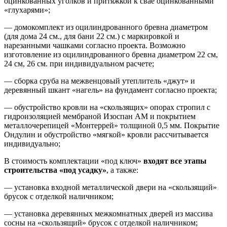
оцинкованных уголков и притяжкой к свае оцинкованными
«глухарями»;
— домокомплект из оцилиндрованного бревна диаметром
(для дома 24 см., для бани 22 см.) с маркировкой и
нарезанными чашками согласно проекта. Возможно
изготовление из оцилиндрованного бревна диаметром 22 см,
24 см, 26 см. при индивидуальном расчете;
— сборка сруба на межвенцовый утеплитель «джут» и
деревянный шкант «нагель» на фундамент согласно проекта;
— обустройство кровли на «скользящих» опорах стропил с
гидроизоляцией мембраной Изоспан АМ и покрытием
металлочерепицей «Монтеррей» толщиной 0,5 мм. Покрытие
Ондулин и обустройство «мягкой» кровли рассчитывается
индивидуально;
В стоимость комплектации «под ключ»
входят все этапы
строительства «под усадку»
, а также:
— установка входной металлической двери на «скользящий»
брусок с отделкой наличником;
— установка деревянных межкомнатных дверей из массива
сосны на «скользящий» брусок с отделкой наличником;