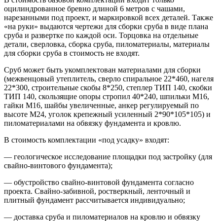
оцилиндрованное бревно длиной 6 метров с чашами,
нарезанными под проект, и маркировкой всех деталей. Также
«на руки» выдаются чертежи для сборки сруба в виде плана
сруба и развертке по каждой оси. Торцовка на отдельные
детали, сверловка, сборка сруба, пиломатериалы, материалы
для сборки сруба в стоимость не входят.
Сруб может быть укомплектован материалами для сборки
(межвенцовый утеплитель, сверло спиральное 22*460, нагеля
22*300, строительные скобы 8*250, степлер ТИП 140, скобки
ТИП 140, скользящие опоры стропил 40*240, шпильки М16,
гайки М16, шайбы увеличенные, анкер регулируемый по
высоте М24, уголок крепежный усиленный 2*90*105*105) и
пиломатериалами на обвязку фундамента и кровлю.
В стоимость комплектации «под усадку» входят:
— геологическое исследование площадки под застройку (для
свайно-винтового фундамента);
— обустройство свайно-винтовой фундамента согласно
проекта. Свайно-забивной, ростверкный, ленточный и
плитный фундамент рассчитывается индивидуально;
— доставка сруба и пиломатериалов на кровлю и обвязку