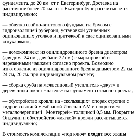
фундамента, до 20 км. от г. Екатеринбург. Доставка на
расстояние более 20 км. от г. Екатеринбург рассчитывается
индивидуально;
— обвязка свайно-винтового фундамента брусом с
гидроизоляцией рубероид, установкой усиленных
оцинкованных уголков и притяжкой к свае оцинкованными
«глухарями»;
— домокомплект из оцилиндрованного бревна диаметром
(для дома 24 см., для бани 22 см.) с маркировкой и
нарезанными чашками согласно проекта. Возможно
изготовление из оцилиндрованного бревна диаметром 22 см,
24 см, 26 см. при индивидуальном расчете;
— сборка сруба на межвенцовый утеплитель «джут» и
деревянный шкант «нагель» на фундамент согласно проекта;
— обустройство кровли на «скользящих» опорах стропил с
гидроизоляцией мембраной Изоспан АМ и покрытием
металлочерепицей «Монтеррей» толщиной 0,5 мм. Покрытие
Ондулин и обустройство «мягкой» кровли рассчитывается
индивидуально;
В стоимость комплектации «под ключ»
входят все этапы