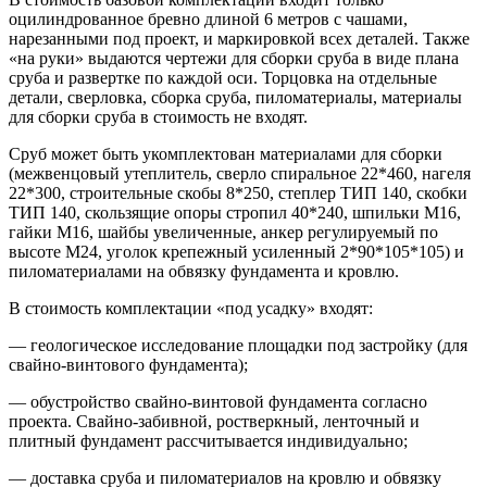
оцилиндрованное бревно длиной 6 метров с чашами,
нарезанными под проект, и маркировкой всех деталей. Также
«на руки» выдаются чертежи для сборки сруба в виде плана
сруба и развертке по каждой оси. Торцовка на отдельные
детали, сверловка, сборка сруба, пиломатериалы, материалы
для сборки сруба в стоимость не входят.
Сруб может быть укомплектован материалами для сборки
(межвенцовый утеплитель, сверло спиральное 22*460, нагеля
22*300, строительные скобы 8*250, степлер ТИП 140, скобки
ТИП 140, скользящие опоры стропил 40*240, шпильки М16,
гайки М16, шайбы увеличенные, анкер регулируемый по
высоте М24, уголок крепежный усиленный 2*90*105*105) и
пиломатериалами на обвязку фундамента и кровлю.
В стоимость комплектации «под усадку» входят:
— геологическое исследование площадки под застройку (для
свайно-винтового фундамента);
— обустройство свайно-винтовой фундамента согласно
проекта. Свайно-забивной, ростверкный, ленточный и
плитный фундамент рассчитывается индивидуально;
— доставка сруба и пиломатериалов на кровлю и обвязку