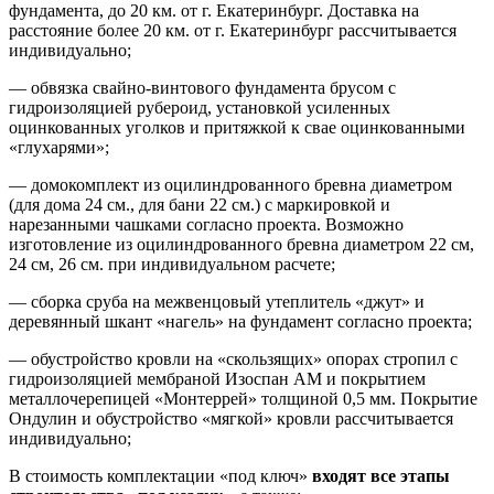
фундамента, до 20 км. от г. Екатеринбург. Доставка на
расстояние более 20 км. от г. Екатеринбург рассчитывается
индивидуально;
— обвязка свайно-винтового фундамента брусом с
гидроизоляцией рубероид, установкой усиленных
оцинкованных уголков и притяжкой к свае оцинкованными
«глухарями»;
— домокомплект из оцилиндрованного бревна диаметром
(для дома 24 см., для бани 22 см.) с маркировкой и
нарезанными чашками согласно проекта. Возможно
изготовление из оцилиндрованного бревна диаметром 22 см,
24 см, 26 см. при индивидуальном расчете;
— сборка сруба на межвенцовый утеплитель «джут» и
деревянный шкант «нагель» на фундамент согласно проекта;
— обустройство кровли на «скользящих» опорах стропил с
гидроизоляцией мембраной Изоспан АМ и покрытием
металлочерепицей «Монтеррей» толщиной 0,5 мм. Покрытие
Ондулин и обустройство «мягкой» кровли рассчитывается
индивидуально;
В стоимость комплектации «под ключ»
входят все этапы