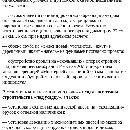
оцинкованных уголков и притяжкой к свае оцинкованными
«глухарями»;
— домокомплект из оцилиндрованного бревна диаметром
(для дома 24 см., для бани 22 см.) с маркировкой и
нарезанными чашками согласно проекта. Возможно
изготовление из оцилиндрованного бревна диаметром 22 см,
24 см, 26 см. при индивидуальном расчете;
— сборка сруба на межвенцовый утеплитель «джут» и
деревянный шкант «нагель» на фундамент согласно проекта;
— обустройство кровли на «скользящих» опорах стропил с
гидроизоляцией мембраной Изоспан АМ и покрытием
металлочерепицей «Монтеррей» толщиной 0,5 мм. Покрытие
Ондулин и обустройство «мягкой» кровли рассчитывается
индивидуал
В стоимость комплектации «под ключ»
входят все этапы
строительства «под усадку»
, а также:
— установка входной металлической двери на «скользящий»
брусок с отделкой наличником;
— установка деревянных межкомнатных дверей из массива
сосны на «скользящий» брусок с отделкой наличником;