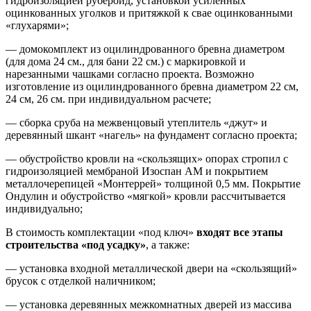
гидроизоляцией рубероид, установкой усиленных
оцинкованных уголков и притяжкой к свае оцинкованными
«глухарями»;
— домокомплект из оцилиндрованного бревна диаметром
(для дома 24 см., для бани 22 см.) с маркировкой и
нарезанными чашками согласно проекта. Возможно
изготовление из оцилиндрованного бревна диаметром 22 см,
24 см, 26 см. при индивидуальном расчете;
— сборка сруба на межвенцовый утеплитель «джут» и
деревянный шкант «нагель» на фундамент согласно проекта;
— обустройство кровли на «скользящих» опорах стропил с
гидроизоляцией мембраной Изоспан АМ и покрытием
металлочерепицей «Монтеррей» толщиной 0,5 мм. Покрытие
Ондулин и обустройство «мягкой» кровли рассчитывается
индивидуально;
В стоимость комплектации «под ключ»
входят все этапы
строительства «под усадку»
, а также:
— установка входной металлической двери на «скользящий»
брусок с отделкой наличником;
— установка деревянных межкомнатных дверей из массива