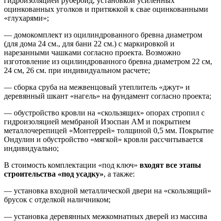
гидроизоляцией рубероид, установкой усиленных
оцинкованных уголков и притяжкой к свае оцинкованными
«глухарями»;
— домокомплект из оцилиндрованного бревна диаметром
(для дома 24 см., для бани 22 см.) с маркировкой и
нарезанными чашками согласно проекта. Возможно
изготовление из оцилиндрованного бревна диаметром 22 см,
24 см, 26 см. при индивидуальном расчете;
— сборка сруба на межвенцовый утеплитель «джут» и
деревянный шкант «нагель» на фундамент согласно проекта;
— обустройство кровли на «скользящих» опорах стропил с
гидроизоляцией мембраной Изоспан АМ и покрытием
металлочерепицей «Монтеррей» толщиной 0,5 мм. Покрытие
Ондулин и обустройство «мягкой» кровли рассчитывается
индивидуально;
В стоимость комплектации «под ключ»
входят все этапы
строительства «под усадку»
, а также:
— установка входной металлической двери на «скользящий»
брусок с отделкой наличником;
— установка деревянных межкомнатных дверей из массива