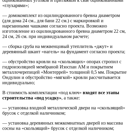
оцинкованных уголков и притяжкой к свае оцинкованными
«глухарями»;
— домокомплект из оцилиндрованного бревна диаметром
(для дома 24 см., для бани 22 см.) с маркировкой и
нарезанными чашками согласно проекта. Возможно
изготовление из оцилиндрованного бревна диаметром 22 см,
24 см, 26 см. при индивидуальном расчете;
— сборка сруба на межвенцовый утеплитель «джут» и
деревянный шкант «нагель» на фундамент согласно проекта;
— обустройство кровли на «скользящих» опорах стропил с
гидроизоляцией мембраной Изоспан АМ и покрытием
металлочерепицей «Монтеррей» толщиной 0,5 мм. Покрытие
Ондулин и обустройство «мягкой» кровли рассчитывается
индивидуально;
В стоимость комплектации «под ключ»
входят все этапы
строительства «под усадку»
, а также:
— установка входной металлической двери на «скользящий»
брусок с отделкой наличником;
— установка деревянных межкомнатных дверей из массива
сосны на «скользящий» брусок с отделкой наличником;