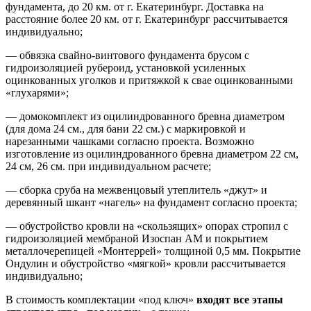
фундамента, до 20 км. от г. Екатеринбург. Доставка на
расстояние более 20 км. от г. Екатеринбург рассчитывается
индивидуально;
— обвязка свайно-винтового фундамента брусом с
гидроизоляцией рубероид, установкой усиленных
оцинкованных уголков и притяжкой к свае оцинкованными
«глухарями»;
— домокомплект из оцилиндрованного бревна диаметром
(для дома 24 см., для бани 22 см.) с маркировкой и
нарезанными чашками согласно проекта. Возможно
изготовление из оцилиндрованного бревна диаметром 22 см,
24 см, 26 см. при индивидуальном расчете;
— сборка сруба на межвенцовый утеплитель «джут» и
деревянный шкант «нагель» на фундамент согласно проекта;
— обустройство кровли на «скользящих» опорах стропил с
гидроизоляцией мембраной Изоспан АМ и покрытием
металлочерепицей «Монтеррей» толщиной 0,5 мм. Покрытие
Ондулин и обустройство «мягкой» кровли рассчитывается
индивидуально;
В стоимость комплектации «под ключ»
входят все этапы