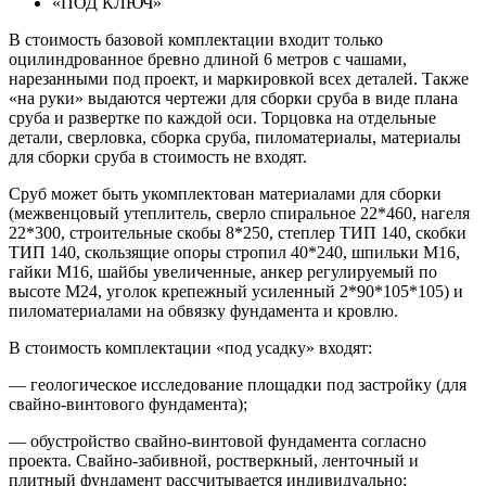
«ПОД КЛЮЧ»
В стоимость базовой комплектации входит только
оцилиндрованное бревно длиной 6 метров с чашами,
нарезанными под проект, и маркировкой всех деталей. Также
«на руки» выдаются чертежи для сборки сруба в виде плана
сруба и развертке по каждой оси. Торцовка на отдельные
детали, сверловка, сборка сруба, пиломатериалы, материалы
для сборки сруба в стоимость не входят.
Сруб может быть укомплектован материалами для сборки
(межвенцовый утеплитель, сверло спиральное 22*460, нагеля
22*300, строительные скобы 8*250, степлер ТИП 140, скобки
ТИП 140, скользящие опоры стропил 40*240, шпильки М16,
гайки М16, шайбы увеличенные, анкер регулируемый по
высоте М24, уголок крепежный усиленный 2*90*105*105) и
пиломатериалами на обвязку фундамента и кровлю.
В стоимость комплектации «под усадку» входят:
— геологическое исследование площадки под застройку (для
свайно-винтового фундамента);
— обустройство свайно-винтовой фундамента согласно
проекта. Свайно-забивной, ростверкный, ленточный и
плитный фундамент рассчитывается индивидуально;