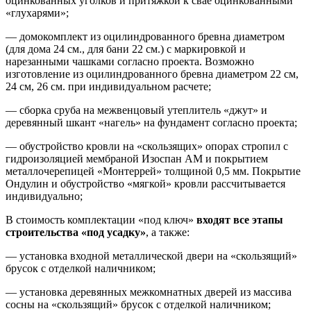
оцинкованных уголков и притяжкой к свае оцинкованными
«глухарями»;
— домокомплект из оцилиндрованного бревна диаметром
(для дома 24 см., для бани 22 см.) с маркировкой и
нарезанными чашками согласно проекта. Возможно
изготовление из оцилиндрованного бревна диаметром 22 см,
24 см, 26 см. при индивидуальном расчете;
— сборка сруба на межвенцовый утеплитель «джут» и
деревянный шкант «нагель» на фундамент согласно проекта;
— обустройство кровли на «скользящих» опорах стропил с
гидроизоляцией мембраной Изоспан АМ и покрытием
металлочерепицей «Монтеррей» толщиной 0,5 мм. Покрытие
Ондулин и обустройство «мягкой» кровли рассчитывается
индивидуально;
В стоимость комплектации «под ключ»
входят все этапы
строительства «под усадку»
, а также:
— установка входной металлической двери на «скользящий»
брусок с отделкой наличником;
— установка деревянных межкомнатных дверей из массива
сосны на «скользящий» брусок с отделкой наличником;