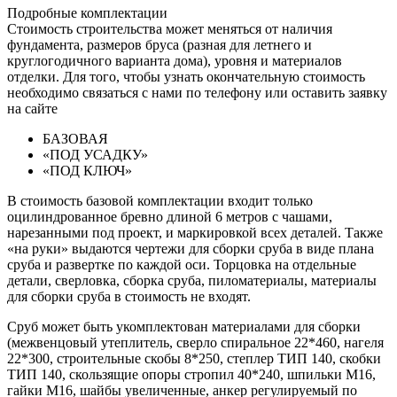
Подробные комплектации
Стоимость строительства может меняться от наличия
фундамента, размеров бруса (разная для летнего и
круглогодичного варианта дома), уровня и материалов
отделки. Для того, чтобы узнать окончательную стоимость
необходимо связаться с нами по телефону или оставить заявку
на сайте
БАЗОВАЯ
«ПОД УСАДКУ»
«ПОД КЛЮЧ»
В стоимость базовой комплектации входит только
оцилиндрованное бревно длиной 6 метров с чашами,
нарезанными под проект, и маркировкой всех деталей. Также
«на руки» выдаются чертежи для сборки сруба в виде плана
сруба и развертке по каждой оси. Торцовка на отдельные
детали, сверловка, сборка сруба, пиломатериалы, материалы
для сборки сруба в стоимость не входят.
Сруб может быть укомплектован материалами для сборки
(межвенцовый утеплитель, сверло спиральное 22*460, нагеля
22*300, строительные скобы 8*250, степлер ТИП 140, скобки
ТИП 140, скользящие опоры стропил 40*240, шпильки М16,
гайки М16, шайбы увеличенные, анкер регулируемый по