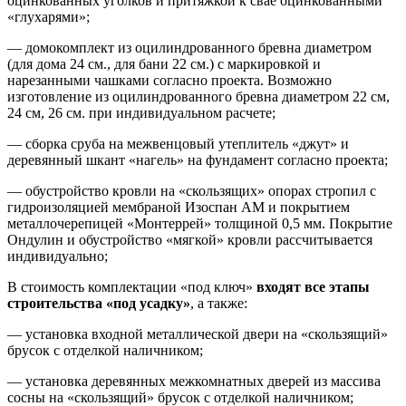
оцинкованных уголков и притяжкой к свае оцинкованными
«глухарями»;
— домокомплект из оцилиндрованного бревна диаметром
(для дома 24 см., для бани 22 см.) с маркировкой и
нарезанными чашками согласно проекта. Возможно
изготовление из оцилиндрованного бревна диаметром 22 см,
24 см, 26 см. при индивидуальном расчете;
— сборка сруба на межвенцовый утеплитель «джут» и
деревянный шкант «нагель» на фундамент согласно проекта;
— обустройство кровли на «скользящих» опорах стропил с
гидроизоляцией мембраной Изоспан АМ и покрытием
металлочерепицей «Монтеррей» толщиной 0,5 мм. Покрытие
Ондулин и обустройство «мягкой» кровли рассчитывается
индивидуально;
В стоимость комплектации «под ключ»
входят все этапы
строительства «под усадку»
, а также:
— установка входной металлической двери на «скользящий»
брусок с отделкой наличником;
— установка деревянных межкомнатных дверей из массива
сосны на «скользящий» брусок с отделкой наличником;