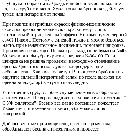
сруб нужно обработать. Дождь и любое прямое попадание
воды на сруб не опасно. Хуже, когда на бревно воздействует
туман или испарения от почвы.
При появлении грибных окрасок физико-механические
свойства бревна не меняются. Окраски несут лишь
эстетический отрицательный эффект. Но кому нужен черный
сруб? Никому. Поэтому с синевой нужно и можно бороться.
Часто, при незначительном посинении, помогает шлифовка.
Производят её дважды. Первый раз наждачной бумагой №40-
60, затем, что бы убрать риски, шкуркой №80-100. Если
шлифовка не решила проблемы, необходимо отбеливание
бревна. Для этого используются хлорсодержащие
отбеливатели. Хлор весьма летуч. В процессе обработки вы
ощутите сильный неприятный запах, но после высыхания
бревна запах (хлор) улетучится бесследно.
Естественно, сруб, в любом случае необходимо обработать
антисептиком. Не верьте надписи на упаковке антисептика "
С УФ фильтром". Бревно все равно потемнеет, пожелтеет.
Избавиться от изменения цвета сруба можно лишь
колеровкой.
Добросовестные производители, в теплое время года,
обрабатывают бревна антисептиком в процессе