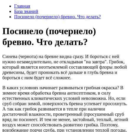
Главная
База знаний
Посинело (почернело) бревно. Что делать?
Посинело (почернело)
бревно. Что делать?
Синева (чернота) на бревне видна сразу. И бороться с ней
нужно незамедлительно, не откладывая "на завтра". Грибок,
который является неотъемлемой составляющей флоры любой
древесины, будет проникать всё дальше в глубь бревна и
бороться с ним будет всё сложнее.
В каких условиях начинает развиваться грибная окраска? В
зимнее время обработка бревна антисептиком, в силу
естественных климатических условий невозможна. Но, если
сруб собран зимой, поверхность бревна успевает просохнуть.
А так как грибок развивается в тепле при наличии
достаточной влажности, проветренный (просушенный сруб
вряд ли посинеет. И тем не менее, застойный, теплый, летний
воздух может способствовать развитию грибка. Поэтому,
воизбежание порчи сруба, при установлении теплой погоды,